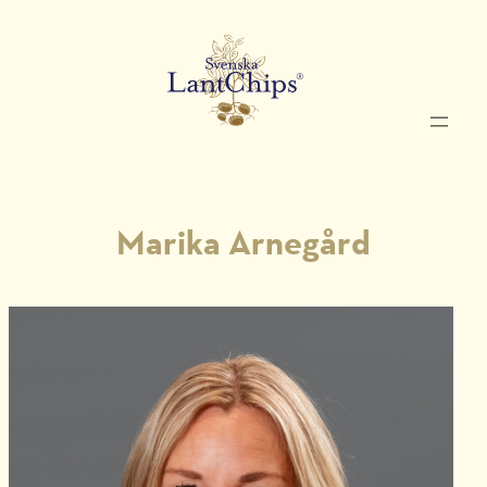
Hoppa
till
innehåll
Marika Arnegård