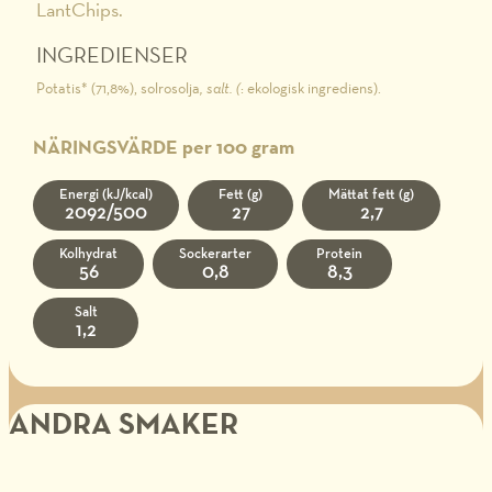
LantChips.
INGREDIENSER
Potatis* (71,8%), solrosolja
, salt. (
: ekologisk ingrediens).
NÄRINGSVÄRDE per 100 gram
Energi (kJ/kcal)
Fett (g)
Mättat fett (g)
2092/500
27
2,7
Kolhydrat
Sockerarter
Protein
56
0,8
8,3
Salt
1,2
ANDRA SMAKER