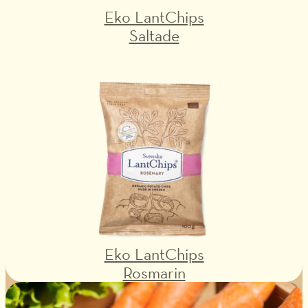
Eko LantChips
Saltade
Eko LantChips
Rosmarin