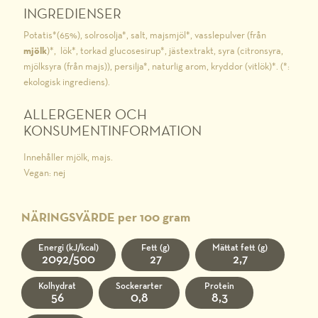
INGREDIENSER
Potatis*(65%), solrosolja*, salt, majsmjöl*, vasslepulver (från
mjölk
)*, lök*, torkad glucosesirup*, jästextrakt, syra (citronsyra,
mjölksyra (från majs)), persilja*, naturlig arom, kryddor (vitlök)*. (*:
ekologisk ingrediens).
ALLERGENER OCH
KONSUMENTINFORMATION
Innehåller mjölk, majs.
Vegan: nej
NÄRINGSVÄRDE per 100 gram
Energi (kJ/kcal)
Fett (g)
Mättat fett (g)
2092/500
27
2,7
Kolhydrat
Sockerarter
Protein
56
0,8
8,3